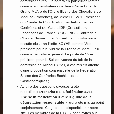
démissionnaires. On notera en particulier l’entrée
comme administrateurs de Jean-Pierre BOYER,
Grand Maître de l’Ordre Illustre des Chevaliers de
Méduse (Provence), de Michel DEVOT, Président
du Comité de Coordination Ile-de-France des
Confréries et de Marc LESK (Conseil des
Echansons de France/ COCORICO-Confrérie du
Clos de Clamart). Le Conseil d’administration a
ensuite élu Jean-Piette BOYER comme Vice-
président pour le Sud de la France et Marc LESK
comme Secrétaire général. Le poste de Vice-
président pour la Suisse, vacant du fait de la
démission de Michel ROSSI, a été mis en attente
d’une proposition consensuelle de la Fédération
Suisse des Confréries Bachiques et
Gastronomiques ;
Au titre des questions diverses a été
rappeléle
partenariat de la fédération avec
« Wine in moderation »
et le
« guide de la
dégustation responsable »
qui a été mis au point
conjointement. Ce guide est disponible sur notre
site. Les membres de la F.I.C.B. sont invités à le