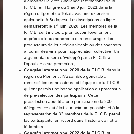
d’organiser le 2
Challenge International de la
F.I.C.B. en Hongrie du 3 au 9 juin 2021 dans la
région d’Eger et du Tokai avec une extension
optionnelle à Budapest. Les inscriptions en ligne
er
démarreront le 1
juin 2020. Les membres de la
F.I.C.B. sont invités à promouvoir l’évènement
auprès de leurs adhérents et à encourager les
producteurs de leur région viticole ou des sponsors
à fournir des vins pour l’appréciation collective. Un
argumentaire sera développé par la F.I.C.B. à
l’appui de cette promotion ;
Congrès International 2020
de la F.I.C.B.
dans la
région du Piémont : l’Assemblée générale a
remercié les organisateurs et l’équipe de la F.I.C.B.
qui ont permis une bonne application du processus
de pré-sélection des participants. Cette
présélection aboutit à une participation de 200
délégués, ce qui était le maximum possible, et à la
représentation de 33 membres de la F.I.C.B. parmi
les participants, un record dans l’histoire de notre
fédération ;
Congrès International 2022 de la F.I.C.B.
au