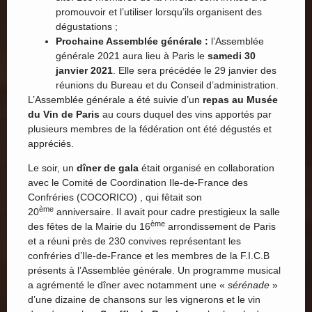
promouvoir et l’utiliser lorsqu’ils organisent des
dégustations ;
Prochaine Assemblée générale :
l’Assemblée
générale 2021 aura lieu à Paris le
samedi 30
janvier 2021
. Elle sera précédée le 29 janvier des
réunions du Bureau et du Conseil d’administration.
L’Assemblée générale a été suivie d’un
repas au Musée
du Vin de Paris
au cours duquel des vins apportés par
plusieurs membres de la fédération ont été dégustés et
appréciés.
Le soir, un
dîner de gala
était organisé en collaboration
avec le Comité de Coordination Ile-de-France des
Confréries (COCORICO) , qui fêtait son
ème
20
anniversaire. Il avait pour cadre prestigieux la salle
ème
des fêtes de la Mairie du 16
arrondissement de Paris
et a réuni près de 230 convives représentant les
confréries d’Ile-de-France et les membres de la F.I.C.B
présents à l’Assemblée générale. Un programme musical
a agrémenté le dîner avec notamment une «
sérénade
»
d’une dizaine de chansons sur les vignerons et le vin