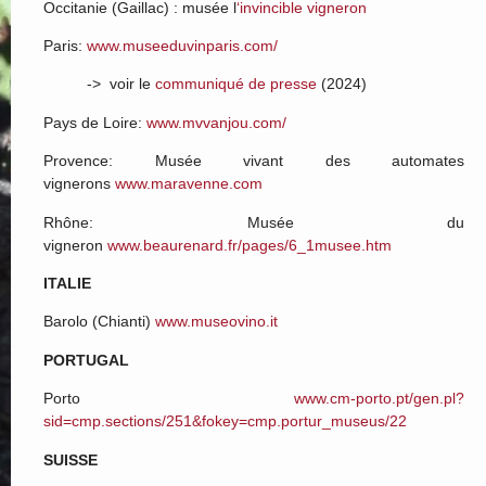
Occitanie (Gaillac) : musée l
‘invincible vigneron
Paris:
www.museeduvinparis.com/
-> voir le
communiqué de presse
(2024)
Pays de Loire:
www.mvvanjou.com/
Provence: Musée vivant des automates
vignerons
www.maravenne.com
Rhône: Musée du
vigneron
www.beaurenard.fr/pages/6_1musee.htm
ITALIE
Barolo (Chianti)
www.museovino.it
PORTUGAL
Porto
www.cm-porto.pt/gen.pl?
sid=cmp.sections/251&fokey=cmp.portur_museus/22
SUISSE