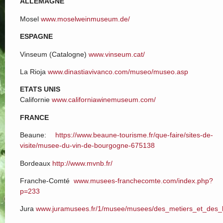
ALLEMAGNE
Mosel
www.moselweinmuseum.de/
ESPAGNE
Vinseum (Catalogne)
www.vinseum.cat/
La Rioja
www.dinastiavivanco.com/museo/museo.asp
ETATS UNIS
Californie
www.californiawinemuseum.com/
FRANCE
Beaune:
https://www.beaune-tourisme.fr/que-faire/sites-de-
visite/musee-du-vin-de-bourgogne-675138
Bordeaux
http://www.mvnb.fr/
Franche-Comté
www.musees-franchecomte.com/index.php?
p=233
Jura
www.juramusees.fr/1/musee/musees/des_metiers_et_de