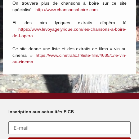
On trouvera plus de chansons à boire sur ce site
spécialisé :
http://www.chansonsaboire.com
Et des airs lyriques extraits d’opéra là
:
https://www.levoyagelyrique.
com/les-chansons-a-boire-
de-l-
opera
Ce site donne une liste et des extraits de films « vin au
cinéma »
https://www.cinetrafic.fr/
liste-film/4685/1/le-vin-
au-
cinema
Inscription aux actualités FICB