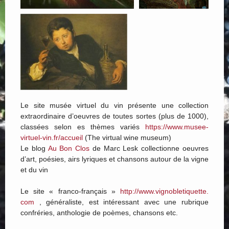
Le site musée virtuel du vin présente une collection
extraordinaire d’oeuvres de toutes sortes (plus de 1000),
classées selon es thèmes variés
https://www.musee-
virtuel-
vin.fr/accueil
(The virtual wine museum)
Le blog
Au Bon Clos
de Marc Lesk collectionne oeuvres
d’art, poésies, airs lyriques et chansons autour de la vigne
et du vin
Le site « franco-français »
http://www.vignobletiquette.
com
, généraliste, est intéressant avec une rubrique
confréries, anthologie de poèmes, chansons etc.