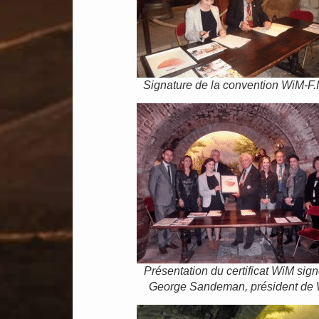
Signature de la convention WiM-F.I
Présentation du certificat WiM sign
George Sandeman, président de