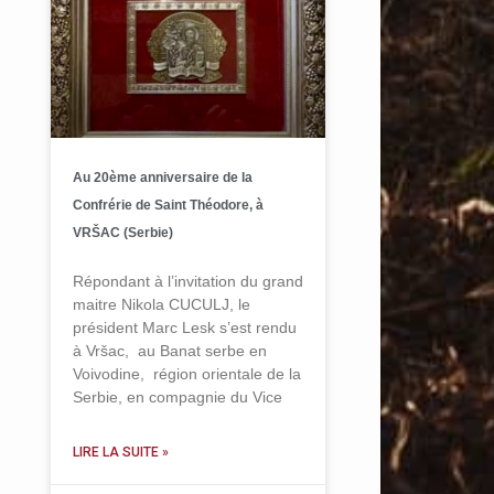
Au 20ème anniversaire de la
Confrérie de Saint Théodore, à
VRŠAC (Serbie)
Répondant à l’invitation du grand
maitre Nikola CUCULJ, le
président Marc Lesk s’est rendu
à Vršac, au Banat serbe en
Voivodine, région orientale de la
Serbie, en compagnie du Vice
LIRE LA SUITE »