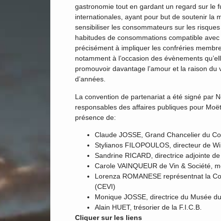
gastronomie tout en gardant un regard sur le fu
internationales, ayant pour but de soutenir l
sensibiliser les consommateurs sur les risques
habitudes de consommations compatible avec un
précisément à impliquer les confréries membr
notamment à l’occasion des évènements qu’ell
promouvoir davantage l’amour et la raison du v
d’années.
La convention de partenariat a été signé par N
responsables des affaires publiques pour Moët
présence de:
Claude JOSSE, Grand Chancelier du Co
Stylianos FILOPOULOS, directeur de W
Sandrine RICARD, directrice adjointe de
Carole VAINQUEUR de Vin & Société, m
Lorenza ROMANESE représentnat la Con
(CEVI)
Monique JOSSE, directrice du Musée du
Alain HUET, trésorier de la F.I.C.B.
Cliquer sur les liens