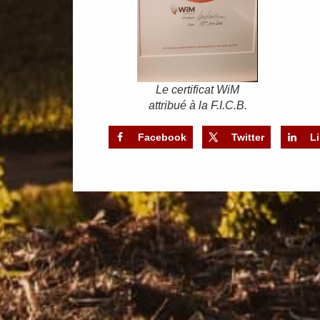
Le certificat WiM
attribué à la F.I.C.B.
Facebook
Twitter
L