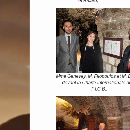
et Ricard)
Mme Genevey, M. Filopoulos et M. 
devant la Charte Internationale d
F.I.C.B.: