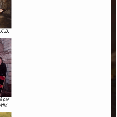
.C.B.
é par
 WiM