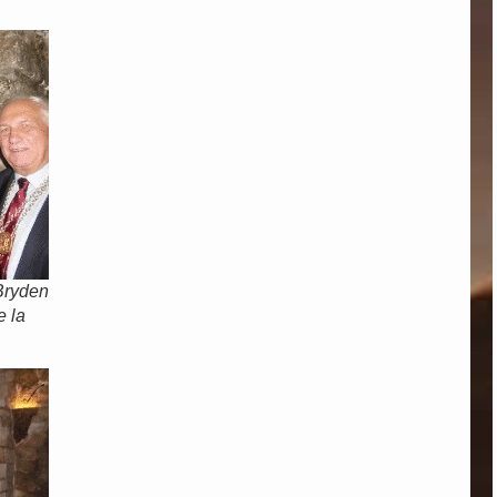
Bryden
e la