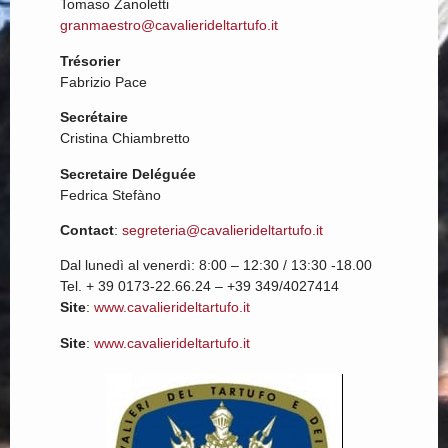
Tomaso Zanoletti
granmaestro@cavalierideltartufo.it
Trésorier
Fabrizio Pace
Secrétaire
Cristina Chiambretto
Secretaire Deléguée
Fedrica Stefàno
Contact
:
segreteria@cavalierideltartufo.it
Dal lunedì al venerdì: 8:00 – 12:30 / 13:30 -18.00
Tel. + 39 0173-22.66.24 – +39 349/4027414
Site
:
www.cavalierideltartufo.it
Site
:
www.cavalierideltartufo.it