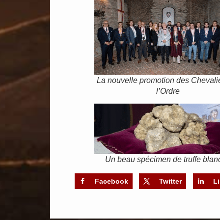
La nouvelle promotion des Chevali
l’Ordre
Un beau spécimen de truffe blan
Facebook
Twitter
L