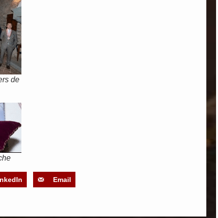
ers de
che
inkedIn
Email