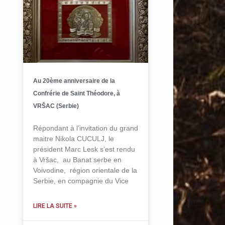
Au 20ème anniversaire de la
Confrérie de Saint Théodore, à
VRŠAC (Serbie)
Répondant à l’invitation du grand
maitre Nikola CUCULJ, le
président Marc Lesk s’est rendu
à Vršac, au Banat serbe en
Voivodine, région orientale de la
Serbie, en compagnie du Vice
LIRE LA SUITE »